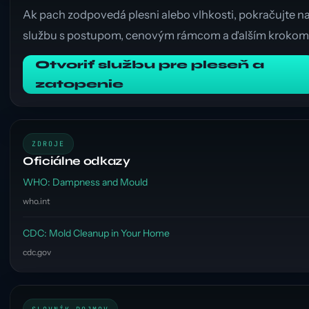
Ak pach zodpovedá plesni alebo vlhkosti, pokračujte n
službu s postupom, cenovým rámcom a ďalším krokom
Otvoriť službu pre pleseň a
zatopenie
ZDROJE
Oficiálne odkazy
WHO: Dampness and Mould
who.int
CDC: Mold Cleanup in Your Home
cdc.gov