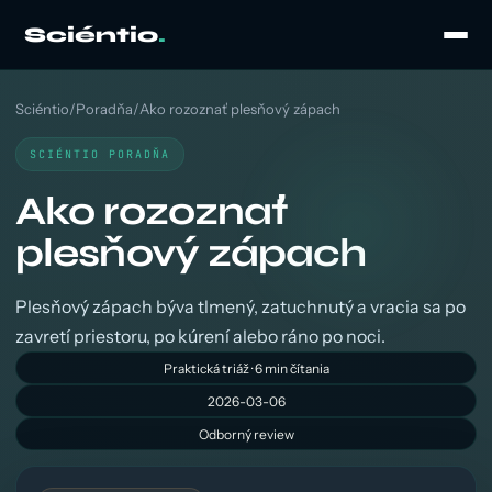
Sciéntio
.
Sciéntio
/
Poradňa
/
Ako rozoznať plesňový zápach
SCIÉNTIO PORADŇA
Ako rozoznať
plesňový zápach
Plesňový zápach býva tlmený, zatuchnutý a vracia sa po
zavretí priestoru, po kúrení alebo ráno po noci.
Praktická triáž · 6 min čítania
2026-03-06
Odborný review