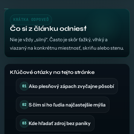
KRÁTKA ODPOVEĎ
Čo si z článku odniesť
Nie je vždy „silný“. Často je skôr ťažký, vlhký a
viazaný na konkrétnu miestnosť, skriňu alebo stenu.
Kľúčové otázky na tejto stránke
Ako plesňový zápach zvyčajne pôsobí
S čím si ho ľudia najčastejšie mýlia
Kde hľadať zdroj bez paniky