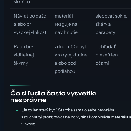
skriňou
Návrat po daždi
materiál
sledovať sokle,
alebo pri
reaguje na
škáry a
vysokej vlhkosti
navlhnutie
parapety
Pach bez
zdroj môže byť
nehľadať
viditeľnej
v skrytej dutine
pleseň len
škvrny
alebo pod
očami
podlahou
Čo si ľudia často vysvetlia
nesprávne
„Je to len starý byt.“ Staroba sama o sebe nevyrába
zatuchnutý profil; zvyčajne ho vyrába kombinácia materiálu a
vlhkosti.