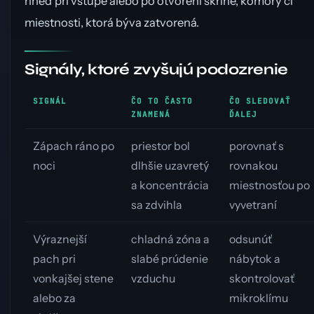
hneď pri vstupe alebo po otvorení skrine, komory či
miestnosti, ktorá býva zatvorená.
Signály, ktoré zvyšujú podozrenie
SIGNÁL
ČO TO ČASTO
ČO SLEDOVAŤ
ZNAMENÁ
ĎALEJ
Zápach ráno po
priestor bol
porovnať s
noci
dlhšie uzavretý
rovnakou
a koncentrácia
miestnosťou po
sa zdvihla
vyvetraní
Výraznejší
chladná zóna a
odsunúť
pach pri
slabé prúdenie
nábytok a
vonkajšej stene
vzduchu
skontrolovať
alebo za
mikroklímu