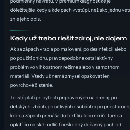
podmienky návratu. V premium diagnostike je
dôležitejšie, kedy a kde pach vystúpi, než ako jednu vet
znie jeho opis.
Kedy už treba riešiť zdroj, nie dojem
Ak sa zápach vracia po maľovaní, po dezinfekcii alebo
po použití chlóru, pravdepodobne ostal aktívny
problém vo vlhkostnom režime alebo v samotnom
materiáli. Vtedy už nemá zmysel opakovať len
povrchové čistenie.
To isté platí pri bytoch pripravených na predaj, pri
detských izbách, pri citlivých osobách a pri priestoroch
kde sa zápach prenáša do textílií alebo skríň. Tam sa
oplatí čo najskôr odlíšiť neškodný dočasný pach od