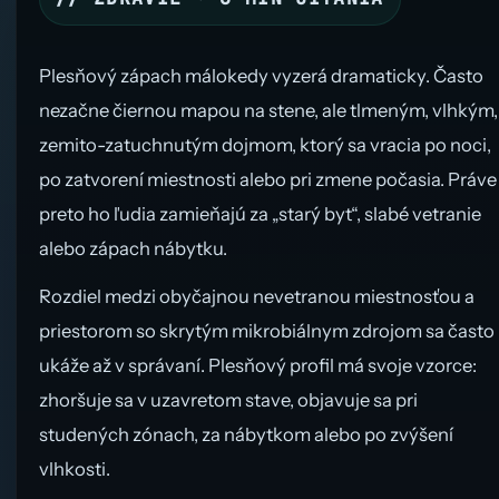
Plesňový zápach málokedy vyzerá dramaticky. Často
nezačne čiernou mapou na stene, ale tlmeným, vlhkým,
zemito-zatuchnutým dojmom, ktorý sa vracia po noci,
po zatvorení miestnosti alebo pri zmene počasia. Práve
preto ho ľudia zamieňajú za „starý byt“, slabé vetranie
alebo zápach nábytku.
Rozdiel medzi obyčajnou nevetranou miestnosťou a
priestorom so skrytým mikrobiálnym zdrojom sa často
ukáže až v správaní. Plesňový profil má svoje vzorce:
zhoršuje sa v uzavretom stave, objavuje sa pri
studených zónach, za nábytkom alebo po zvýšení
vlhkosti.