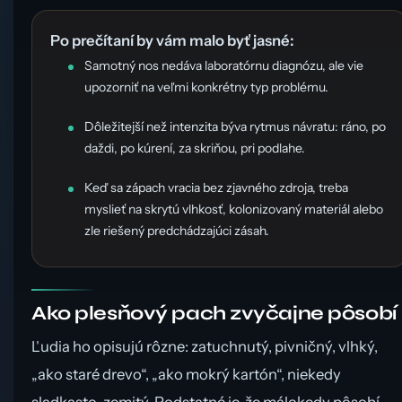
Po prečítaní by vám malo byť jasné:
Samotný nos nedáva laboratórnu diagnózu, ale vie
upozorniť na veľmi konkrétny typ problému.
Dôležitejší než intenzita býva rytmus návratu: ráno, po
daždi, po kúrení, za skriňou, pri podlahe.
Keď sa zápach vracia bez zjavného zdroja, treba
myslieť na skrytú vlhkosť, kolonizovaný materiál alebo
zle riešený predchádzajúci zásah.
Ako plesňový pach zvyčajne pôsobí
Ľudia ho opisujú rôzne: zatuchnutý, pivničný, vlhký,
„ako staré drevo“, „ako mokrý kartón“, niekedy