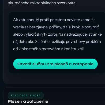
skutočného mikrobiálneho rezervoára.
Ak zatuchnutý profil priestoru neviete zaradiť a
vracia sa bez zjavnej príčiny, ďalší krok je potvrdiť
alebo vylúčiť skrytý zdroj. Na nadväzujúcej stránke
nájdete, ako Sciéntio rozlišuje povrchový problém
od vlhkostného rezervoára v konštrukcii.
Otvoriť službu pre pleseň a zatopenie
SÚVISIACA SLUŽBA
Pleseň a zatopenie