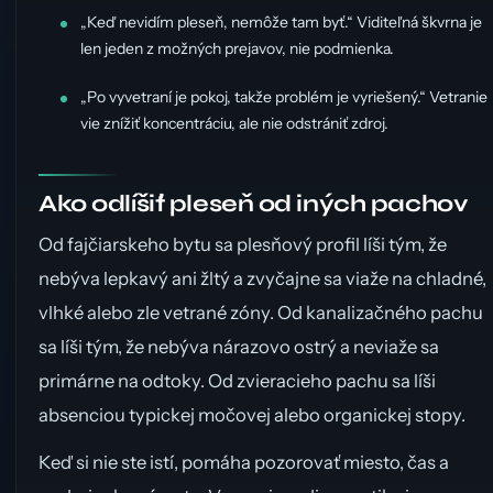
„Keď nevidím pleseň, nemôže tam byť.“ Viditeľná škvrna je
len jeden z možných prejavov, nie podmienka.
„Po vyvetraní je pokoj, takže problém je vyriešený.“ Vetranie
vie znížiť koncentráciu, ale nie odstrániť zdroj.
Ako odlíšiť pleseň od iných pachov
Od fajčiarskeho bytu sa plesňový profil líši tým, že
nebýva lepkavý ani žltý a zvyčajne sa viaže na chladné,
vlhké alebo zle vetrané zóny. Od kanalizačného pachu
sa líši tým, že nebýva nárazovo ostrý a neviaže sa
primárne na odtoky. Od zvieracieho pachu sa líši
absenciou typickej močovej alebo organickej stopy.
Keď si nie ste istí, pomáha pozorovať miesto, čas a