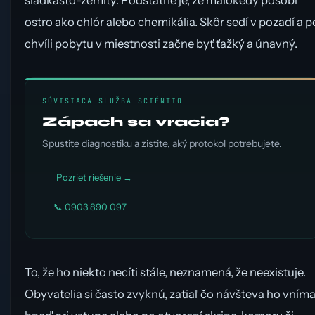
sladkasto-zemitý. Podstatné je, že málokedy pôsobí
ostro ako chlór alebo chemikália. Skôr sedí v pozadí a p
chvíli pobytu v miestnosti začne byť ťažký a únavný.
SÚVISIACA SLUŽBA SCIÉNTIO
Zápach sa vracia?
Spustite diagnostiku a zistite, aký protokol potrebujete.
Pozrieť riešenie →
📞 0903 890 097
To, že ho niekto necíti stále, neznamená, že neexistuje.
Obyvatelia si často zvyknú, zatiaľ čo návšteva ho vním