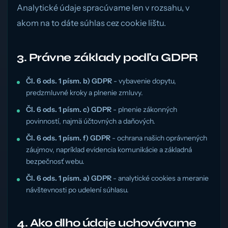
Analytické údaje spracúvame len v rozsahu, v
akom na to dáte súhlas cez cookie lištu.
3. Právne základy podľa GDPR
Čl. 6 ods. 1 písm. b) GDPR
- vybavenie dopytu,
predzmluvné kroky a plnenie zmluvy.
Čl. 6 ods. 1 písm. c) GDPR
- plnenie zákonných
povinností, najmä účtovných a daňových.
Čl. 6 ods. 1 písm. f) GDPR
- ochrana našich oprávnených
záujmov, napríklad evidencia komunikácie a základná
bezpečnosť webu.
Čl. 6 ods. 1 písm. a) GDPR
- analytické cookies a meranie
návštevnosti po udelení súhlasu.
4. Ako dlho údaje uchovávame