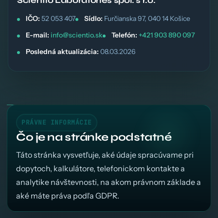
Sciéntio Laboratories spol. s r.o.
IČO:
52 053 407
Sídlo:
Furčianska 97, 040 14 Košice
E-mail:
info@scientio.sk
Telefón:
+421 903 890 097
Posledná aktualizácia:
08.03.2026
PRÁVNE INFORMÁCIE
Čo je na stránke podstatné
Táto stránka vysvetľuje, aké údaje spracúvame pri
dopytoch, kalkulátore, telefonickom kontakte a
analytike návštevnosti, na akom právnom základe a
aké máte práva podľa GDPR.