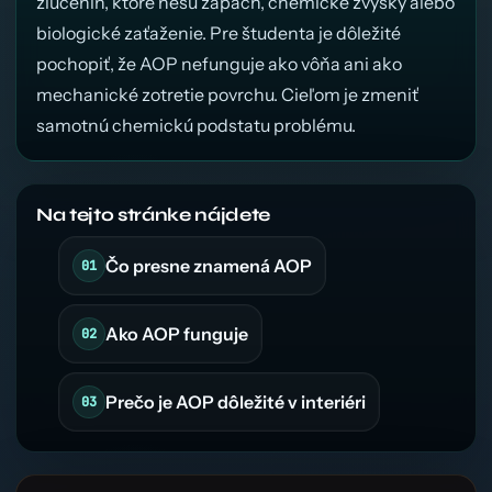
zlúčenín, ktoré nesú zápach, chemické zvyšky alebo
biologické zaťaženie. Pre študenta je dôležité
pochopiť, že AOP nefunguje ako vôňa ani ako
mechanické zotretie povrchu. Cieľom je zmeniť
samotnú chemickú podstatu problému.
Na tejto stránke nájdete
Čo presne znamená AOP
Ako AOP funguje
Prečo je AOP dôležité v interiéri