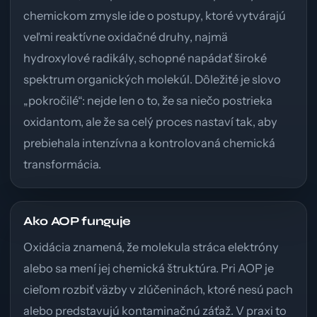
chemickom zmysle ide o postupy, ktoré vytvárajú
veľmi reaktívne oxidačné druhy, najmä
hydroxylové radikály, schopné napádať široké
spektrum organických molekúl. Dôležité je slovo
„pokročilé“: nejde len o to, že sa niečo postrieka
oxidantom, ale že sa celý proces nastaví tak, aby
prebiehala intenzívna a kontrolovaná chemická
transformácia.
Ako AOP funguje
Oxidácia znamená, že molekula stráca elektróny
alebo sa mení jej chemická štruktúra. Pri AOP je
cieľom rozbiť väzby v zlúčeninách, ktoré nesú pach
alebo predstavujú kontaminačnú záťaž. V praxi to