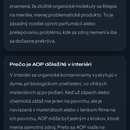
znamená, že zložité organické molekuly sa štiepia
na menšie, menej problematické produkty. To je
zásadný rozdiel oproti parfumácii alebo
prelepovaniu problému, kde sa zdroj nemení a iba
sa dočasne prekrýva.
Prečo je AOP dôležité v interiéri
V interiéri sa organické kontaminanty vyskytujú v
dyme, pri biologickom znečistení, vo vlhkých
materiáloch aj po požiari. Keď už zápach alebo
chemická záťaž nie je len na povrchu, ale je
naviazaná v materiáloch alebo v tenkom filme na
ich povrchu, AOP môže byť jedným z krokov, ktoré
menia samotný zdroj. Preto sa AOP viaže na