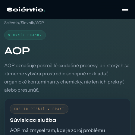
Sciéntio
.
Sciéntio
/
Slovník
/
AOP
SLOVNÍK POJMOV
AOP
AOP označuje pokročilé oxidačné procesy, pri ktorých sa
zámerne vytvára prostredie schopné rozkladať
organické kontaminanty chemicky, nie len ich prekryť
alebo presunúť.
KDE TO RIEŠIŤ V PRAXI
Súvisiaca služba
AOP má zmysel tam, kde je zdroj problému