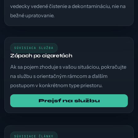
vedecky vedené čistenie a dekontamináciu, nie na
bežné upratovanie.
SÚVISIACA SLUŽBA
Zápach po cigaretách
Ak sa pojem zhoduje s vašou situáciou, pokračujte
na službu s orientačným rámcom a ďalším
postupom v konkrétnom type priestoru.
Prejsť na službu
SÚVISIACE ČLÁNKY