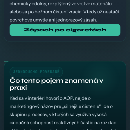
chemicky odolný, rozptýlený vo vrstve materiálu
alebo sa po bežnom čistení vracia. Vtedy už nestačí
povrchové umytie ani jednorazový zásah.
Zápach po cigaretách
JEDNODUCHO POVEDANÉ
Čo tento pojem znamená v
praxi
Keď sa v interiéri hovorí o AOP, nejde o
marketingový názov pre „silnejšie čistenie“. Ide o
skupinu procesov, v ktorých sa využíva vysoká
oxidačná schopnosť reaktívnych častíc na rozklad