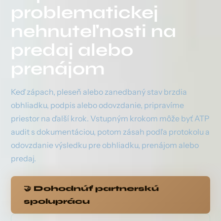
problematickej
nehnuteľnosti na
predaj alebo
prenájom
Keď zápach, pleseň alebo zanedbaný stav brzdia
obhliadku, podpis alebo odovzdanie, pripravíme
priestor na ďalší krok. Vstupným krokom môže byť ATP
audit s dokumentáciou, potom zásah podľa protokolu a
odovzdanie výsledku pre obhliadku, prenájom alebo
predaj.
🤝 Dohodnúť partnerskú
spoluprácu