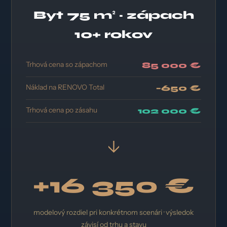
Byt 75 m² · zápach
10+ rokov
Trhová cena so zápachom
85 000 €
Náklad na RENOVO Total
−650 €
Trhová cena po zásahu
102 000 €
↓
+16 350 €
modelový rozdiel pri konkrétnom scenári · výsledok
závisí od trhu a stavu