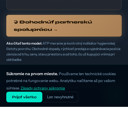
🤝 Dohodnúť partnerskú
spoluprácu →
Ako čítať tento model:
ATP meranie je kontrolný indikátor hygienickej
čistoty povrchu. Obchodné dopady, rýchlosť predaja a vyjednávacia pozícia
závisia od trhu, ceny, stavu priestoru a od toho, čo už kupujúci vníma pri
obhliadke.
Súkromie na prvom mieste.
Používame len technické cookies
potrebné na fungovanie webu. Analytiku načítame až po vašom
súhlase.
Zásady ochrany súkromia
Prijať všetko
Len nevyhnutné
SCIÉNTIO PARTNER · EXKLUZÍVNY B2B
PROGRAM