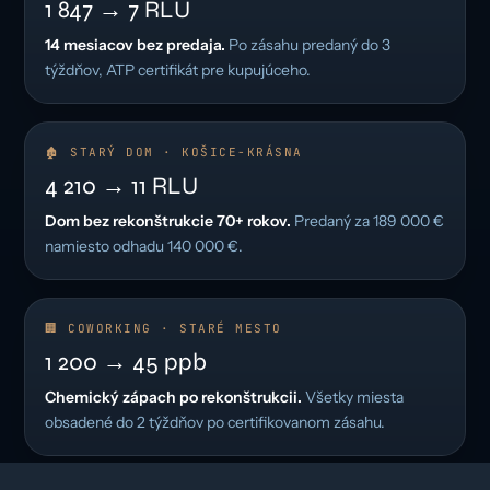
1 847 → 7 RLU
14 mesiacov bez predaja.
Po zásahu predaný do 3
týždňov, ATP certifikát pre kupujúceho.
🏚️ STARÝ DOM · KOŠICE-KRÁSNA
4 210 → 11 RLU
Dom bez rekonštrukcie 70+ rokov.
Predaný za 189 000 €
namiesto odhadu 140 000 €.
🏢 COWORKING · STARÉ MESTO
1 200 → 45 ppb
Chemický zápach po rekonštrukcii.
Všetky miesta
obsadené do 2 týždňov po certifikovanom zásahu.