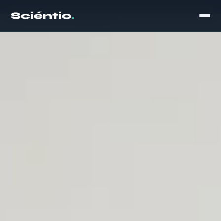
Sciéntio
.