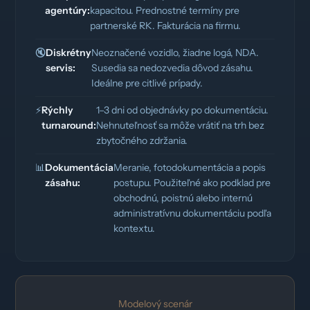
agentúry:
kapacitou. Prednostné termíny pre
partnerské RK. Fakturácia na firmu.
🔇
Diskrétny
Neoznačené vozidlo, žiadne logá, NDA.
servis:
Susedia sa nedozvedia dôvod zásahu.
Ideálne pre citlivé prípady.
⚡
Rýchly
1–3 dni od objednávky po dokumentáciu.
turnaround:
Nehnuteľnosť sa môže vrátiť na trh bez
zbytočného zdržania.
📊
Dokumentácia
Meranie, fotodokumentácia a popis
zásahu:
postupu. Použiteľné ako podklad pre
obchodnú, poistnú alebo internú
administratívnu dokumentáciu podľa
kontextu.
Modelový scenár