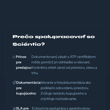
Prečo spolupracovať so
Sciéntio?
📈
Prínos
Dokumentovaný zásah s ATP certifikátom
pre
môže pomôcť pri obhliadke a rokovaní.
predajcu:
Konkrétny efekt závisí od priestoru, stavu a
trhu.
📋
Dokumentácia
Meranie a fotodokumentácia ako
pre
podklad k odovzdaniu priestoru.
kupujúceho:
Znižuje neistotu kupujúceho a
zrýchľuje rozhodovanie.
🤝
SLA pre
Exkluzívna spolupráca s garantovanou